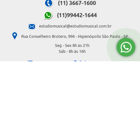
(11) 3667-1600
(11)99442-1644
estudiomusical@estudiomusical.com.br
Rua Conselheiro Brotero, 996 - Higienópolis São Paulo - SP
Seg - Sex 8h às 21h
Sáb - 8h às 16h
E