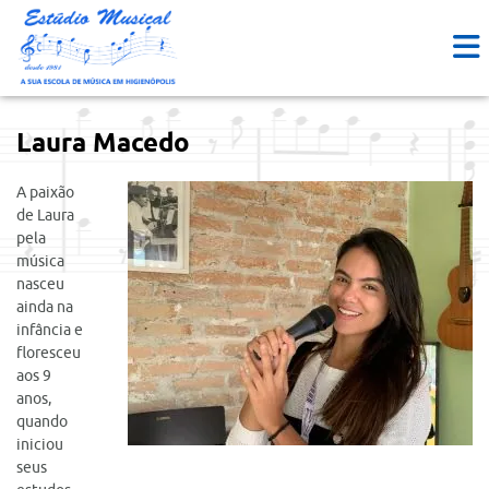
Laura Macedo
A paixão
de Laura
pela
música
nasceu
ainda na
infância e
floresceu
aos 9
anos,
quando
iniciou
seus